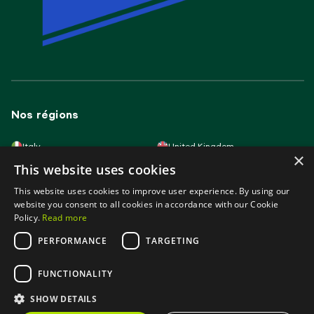
Nos régions
Italy
United Kingdom
×
Lithuania
France
This website uses cookies
Spain
Germany
Latvia
Slovakia
This website uses cookies to improve user experience. By using our
Poland
Portugal
Hungary
website you consent to all cookies in accordance with our Cookie
Policy.
Read more
PERFORMANCE
TARGETING
support@identific.com
FUNCTIONALITY
SHOW DETAILS