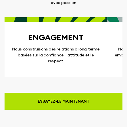
avec passion
ENGAGEMENT
Nous construisons des relations à long terme
Nous
basées sur la confiance, l'attitude et le
emplo
respect
ESSAYEZ-LE MAINTENANT